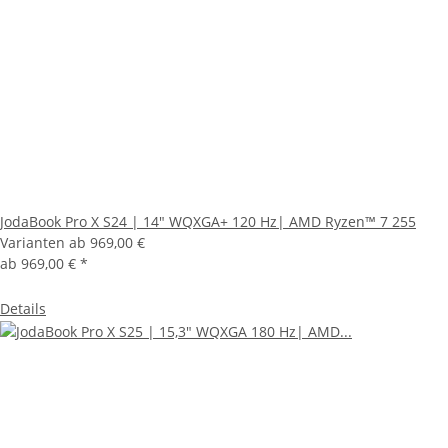
JodaBook Pro X S24 | 14" WQXGA+ 120 Hz| AMD Ryzen™ 7 255
Varianten ab
969,00 €
ab
969,00 €
*
Details