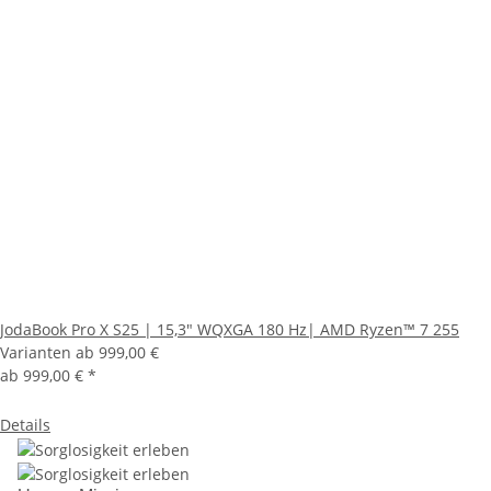
JodaBook Pro X S25 | 15,3" WQXGA 180 Hz| AMD Ryzen™ 7 255
Varianten ab
999,00 €
ab
999,00 €
*
Details