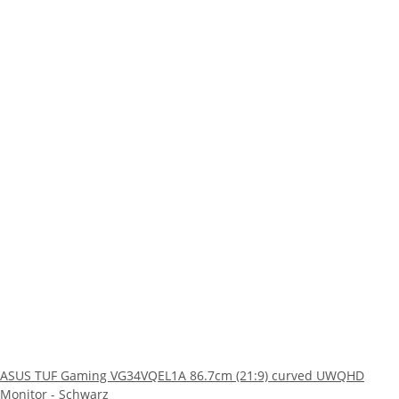
ASUS TUF Gaming VG34VQEL1A 86.7cm (21:9) curved UWQHD
Monitor - Schwarz