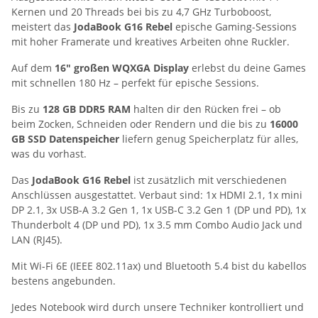
Kernen und 20 Threads bei bis zu 4,7 GHz Turboboost,
meistert das
JodaBook G16 Rebel
epische Gaming-Sessions
mit hoher Framerate und kreatives Arbeiten ohne Ruckler.
Auf dem
16" großen WQXGA Display
erlebst du deine Games
mit schnellen 180 Hz – perfekt für epische Sessions.
Bis zu
128 GB DDR5 RAM
halten dir den Rücken frei – ob
beim Zocken, Schneiden oder Rendern und die bis zu
16000
GB SSD Datenspeicher
liefern genug Speicherplatz für alles,
was du vorhast.
Das
JodaBook G16 Rebel
ist zusätzlich mit verschiedenen
Anschlüssen ausgestattet. Verbaut sind: 1x HDMI 2.1, 1x mini
DP 2.1, 3x USB-A 3.2 Gen 1, 1x USB-C 3.2 Gen 1 (DP und PD), 1x
Thunderbolt 4 (DP und PD), 1x 3.5 mm Combo Audio Jack und
LAN (RJ45).
Mit Wi-Fi 6E (IEEE 802.11ax) und Bluetooth 5.4 bist du kabellos
bestens angebunden.
Jedes Notebook wird durch unsere Techniker kontrolliert und