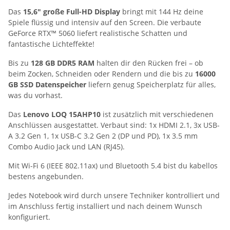
Das
15,6" große Full-HD Display
bringt mit 144 Hz deine
Spiele flüssig und intensiv auf den Screen. Die verbaute
GeForce RTX™ 5060 liefert realistische Schatten und
fantastische Lichteffekte!
Bis zu
128 GB DDR5 RAM
halten dir den Rücken frei – ob
beim Zocken, Schneiden oder Rendern und die bis zu
16000
GB SSD Datenspeicher
liefern genug Speicherplatz für alles,
was du vorhast.
Das
Lenovo LOQ 15AHP10
ist zusätzlich mit verschiedenen
Anschlüssen ausgestattet. Verbaut sind: 1x HDMI 2.1, 3x USB-
A 3.2 Gen 1, 1x USB-C 3.2 Gen 2 (DP und PD), 1x 3.5 mm
Combo Audio Jack und LAN (RJ45).
Mit Wi-Fi 6 (IEEE 802.11ax) und Bluetooth 5.4 bist du kabellos
bestens angebunden.
Jedes Notebook wird durch unsere Techniker kontrolliert und
im Anschluss fertig installiert und nach deinem Wunsch
konfiguriert.