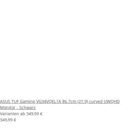
ASUS TUF Gaming VG34VQEL1A 86.7cm (21:9) curved UWQHD
Monitor - Schwarz
Varianten ab
349,99 €
349,99 €