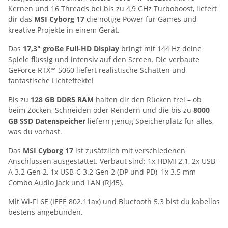
Kernen und 16 Threads bei bis zu 4,9 GHz Turboboost, liefert
dir das
MSI Cyborg 17
die nötige Power für Games und
kreative Projekte in einem Gerät.
Das
17,3" große Full-HD Display
bringt mit 144 Hz deine
Spiele flüssig und intensiv auf den Screen. Die verbaute
GeForce RTX™ 5060 liefert realistische Schatten und
fantastische Lichteffekte!
Bis zu
128 GB DDR5 RAM
halten dir den Rücken frei – ob
beim Zocken, Schneiden oder Rendern und die bis zu
8000
GB SSD Datenspeicher
liefern genug Speicherplatz für alles,
was du vorhast.
Das
MSI Cyborg 17
ist zusätzlich mit verschiedenen
Anschlüssen ausgestattet. Verbaut sind: 1x HDMI 2.1, 2x USB-
A 3.2 Gen 2, 1x USB-C 3.2 Gen 2 (DP und PD), 1x 3.5 mm
Combo Audio Jack und LAN (RJ45).
Mit Wi-Fi 6E (IEEE 802.11ax) und Bluetooth 5.3 bist du kabellos
bestens angebunden.