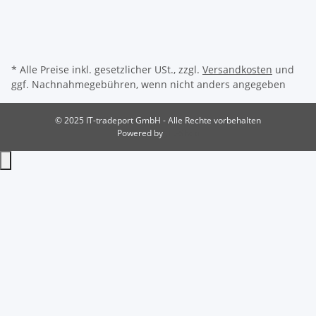
* Alle Preise inkl. gesetzlicher USt., zzgl.
Versandkosten
und
ggf. Nachnahmegebühren, wenn nicht anders angegeben
© 2025 IT-tradeport GmbH - Alle Rechte vorbehalten
Powered by
JTL-Shop