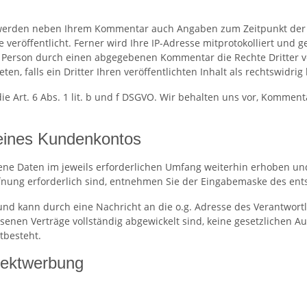
werden neben Ihrem Kommentar auch Angaben zum Zeitpunkt der 
röffentlicht. Ferner wird Ihre IP-Adresse mitprotokolliert und ge
 Person durch einen abgegebenen Kommentar die Rechte Dritter verl
en, falls ein Dritter Ihren veröffentlichten Inhalt als rechtswidrig
e Art. 6 Abs. 1 lit. b und f DSGVO. Wir behalten uns vor, Kommenta
 eines Kundenkontos
ne Daten im jeweils erforderlichen Umfang weiterhin erhoben und 
ffnung erforderlich sind, entnehmen Sie der Eingabemaske des en
 und kann durch eine Nachricht an die o.g. Adresse des Verantwor
ssenen Verträge vollständig abgewickelt sind, keine gesetzlichen
tbesteht.
rektwerbung