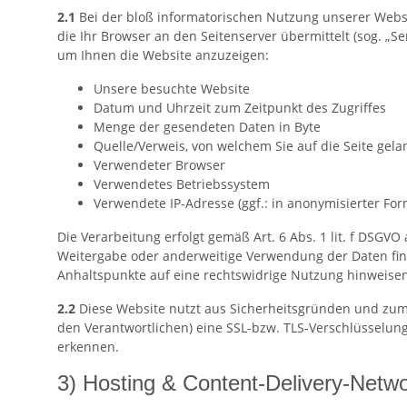
2.1
Bei der bloß informatorischen Nutzung unserer Websit
die Ihr Browser an den Seitenserver übermittelt (sog. „Se
um Ihnen die Website anzuzeigen:
Unsere besuchte Website
Datum und Uhrzeit zum Zeitpunkt des Zugriffes
Menge der gesendeten Daten in Byte
Quelle/Verweis, von welchem Sie auf die Seite gela
Verwendeter Browser
Verwendetes Betriebssystem
Verwendete IP-Adresse (ggf.: in anonymisierter For
Die Verarbeitung erfolgt gemäß Art. 6 Abs. 1 lit. f DSGVO
Weitergabe oder anderweitige Verwendung der Daten findet
Anhaltspunkte auf eine rechtswidrige Nutzung hinweisen
2.2
Diese Website nutzt aus Sicherheitsgründen und zum 
den Verantwortlichen) eine SSL-bzw. TLS-Verschlüsselung
erkennen.
3) Hosting & Content-Delivery-Netw