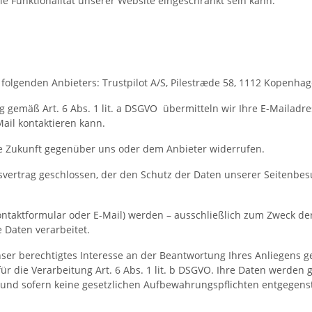
ie Funktionalität unserer Website eingeschränkt sein kann.
folgenden Anbieters: Trustpilot A/S, Pilestræde 58, 1112 Kopenh
ng gemäß Art. 6 Abs. 1 lit. a DSGVO übermitteln wir Ihre E-Mailad
ail kontaktieren kann.
die Zukunft gegenüber uns oder dem Anbieter widerrufen.
vertrag geschlossen, der den Schutz der Daten unserer Seitenbesu
ntaktformular oder E-Mail) werden – ausschließlich zum Zweck de
 Daten verarbeitet.
ser berechtigtes Interesse an der Beantwortung Ihres Anliegens gem
 für die Verarbeitung Art. 6 Abs. 1 lit. b DSGVO. Ihre Daten werd
t und sofern keine gesetzlichen Aufbewahrungspflichten entgegens