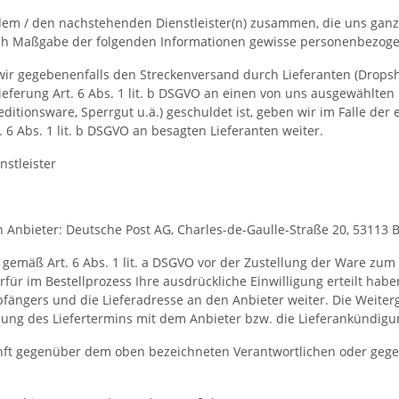
 dem / den nachstehenden Dienstleister(n) zusammen, die uns ganz
nach Maßgabe der folgenden Informationen gewisse personenbezoge
n wir gegebenenfalls den Streckenversand durch Lieferanten (Drop
eferung Art. 6 Abs. 1 lit. b DSGVO an einen von uns ausgewählten 
ditionsware, Sperrgut u.ä.) geschuldet ist, geben wir im Falle de
6 Abs. 1 lit. b DSGVO an besagten Lieferanten weiter.
stleister
 Anbieter: Deutsche Post AG, Charles-de-Gaulle-Straße 20, 53113 
emäß Art. 6 Abs. 1 lit. a DSGVO vor der Zustellung der Ware zum
rfür im Bestellprozess Ihre ausdrückliche Einwilligung erteilt ha
ängers und die Lieferadresse an den Anbieter weiter. Die Weiterga
immung des Liefertermins mit dem Anbieter bzw. die Lieferankündigu
ukunft gegenüber dem oben bezeichneten Verantwortlichen oder ge