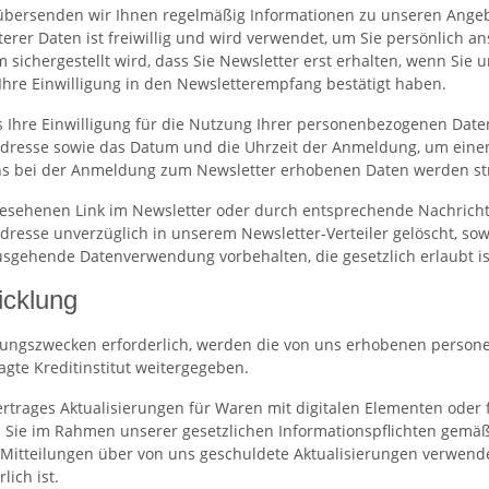
übersenden wir Ihnen regelmäßig Informationen zu unseren Angeb
iterer Daten ist freiwillig und wird verwendet, um Sie persönlich
 sichergestellt wird, dass Sie Newsletter erst erhalten, wenn Sie
 Ihre Einwilligung in den Newsletterempfang bestätigt haben.
ns Ihre Einwilligung für die Nutzung Ihrer personenbezogenen Daten
IP-Adresse sowie das Datum und die Uhrzeit der Anmeldung, um ein
 uns bei der Anmeldung zum Newsletter erhobenen Daten werden 
rgesehenen Link im Newsletter oder durch entsprechende Nachrich
resse unverzüglich in unserem Newsletter-Verteiler gelöscht, sowe
sgehende Datenverwendung vorbehalten, die gesetzlich erlaubt ist 
icklung
hlungszwecken erforderlich, werden die von uns erhobenen person
te Kreditinstitut weitergegeben.
trages Aktualisierungen für Waren mit digitalen Elementen oder fü
 Sie im Rahmen unserer gesetzlichen Informationspflichten gemäß Ar
Mitteilungen über von uns geschuldete Aktualisierungen verwend
lich ist.