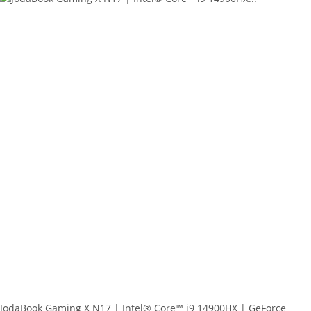
JodaBook Gaming X N17 | Intel® Core™ i9 14900HX | GeForce