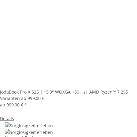
JodaBook Pro X S25 | 15,3" WQXGA 180 Hz| AMD Ryzen™ 7 255
Varianten ab
999,00 €
ab
999,00 €
*
Details