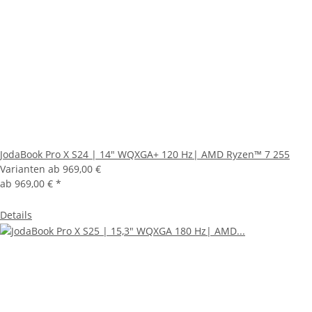
JodaBook Pro X S24 | 14" WQXGA+ 120 Hz| AMD Ryzen™ 7 255
Varianten ab
969,00 €
ab
969,00 €
*
Details