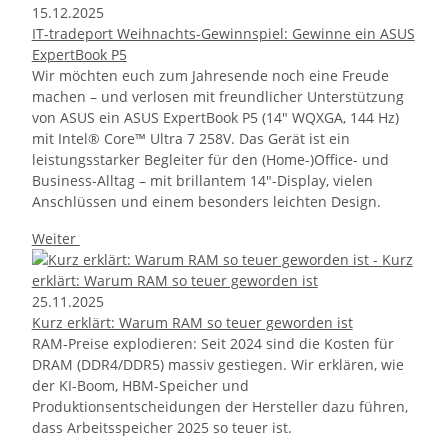
15.12.2025
IT-tradeport Weihnachts-Gewinnspiel: Gewinne ein ASUS
ExpertBook P5
Wir möchten euch zum Jahresende noch eine Freude
machen – und verlosen mit freundlicher Unterstützung
von ASUS ein ASUS ExpertBook P5 (14" WQXGA, 144 Hz)
mit Intel® Core™ Ultra 7 258V. Das Gerät ist ein
leistungsstarker Begleiter für den (Home-)Office- und
Business-Alltag – mit brillantem 14"-Display, vielen
Anschlüssen und einem besonders leichten Design.
Weiter
25.11.2025
Kurz erklärt: Warum RAM so teuer geworden ist
RAM-Preise explodieren: Seit 2024 sind die Kosten für
DRAM (DDR4/DDR5) massiv gestiegen. Wir erklären, wie
der KI-Boom, HBM-Speicher und
Produktionsentscheidungen der Hersteller dazu führen,
dass Arbeitsspeicher 2025 so teuer ist.