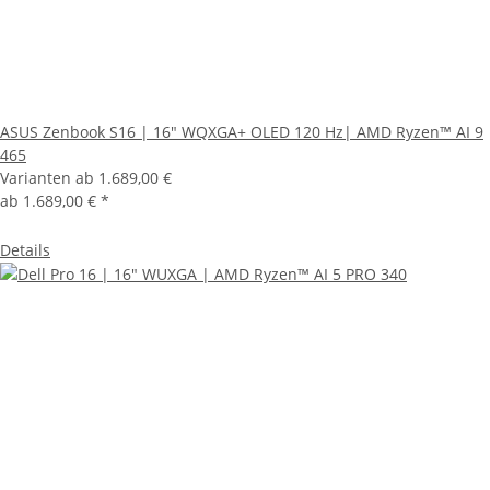
ASUS Zenbook S16 | 16" WQXGA+ OLED 120 Hz| AMD Ryzen™ AI 9
465
Varianten ab
1.689,00 €
ab
1.689,00 €
*
Details