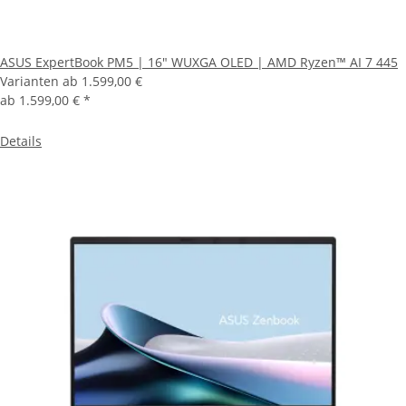
ASUS ExpertBook PM5 | 16" WUXGA OLED | AMD Ryzen™ AI 7 445
Varianten ab
1.599,00 €
ab
1.599,00 €
*
Details