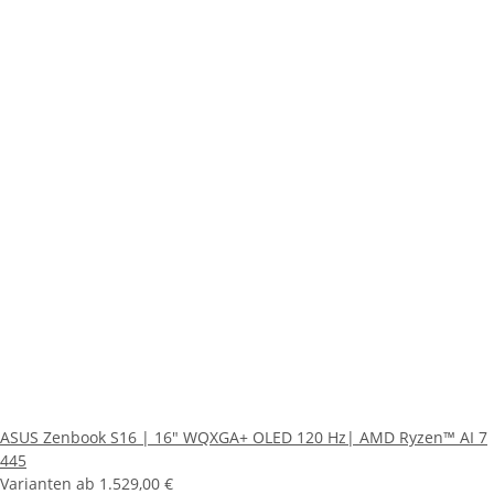
ASUS Zenbook S16 | 16" WQXGA+ OLED 120 Hz| AMD Ryzen™ AI 7
445
Varianten ab
1.529,00 €