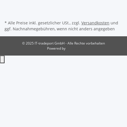
* Alle Preise inkl. gesetzlicher USt., zzgl.
Versandkosten
und
ggf. Nachnahmegebühren, wenn nicht anders angegeben
© 2025 IT-tradeport GmbH - Alle Rechte vorbehalten
Powered by
JTL-Shop