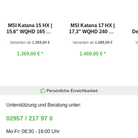
MSI Katana 15 HX |
MSI Katana 17 HX |
15,6" WQHD 165 Hz|
17,3" WQHD 240 Hz|
De
Intel® Core™ i7-
Intel® Core™ i7-
Varianten ab
1.369,00 €
Varianten ab
1.489,00 €
V
14650HX | GeForce
14650HX | GeForce
RTX™ 5070
RTX™ 5070
1
1.369,00 €
*
1.489,00 €
*
Persönliche Erreichbarkeit
Unterstützung und Beratung unter:
02957 / 217 97 0
Mo-Fr: 08:30 - 16:00 Uhr