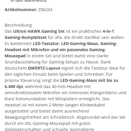
In den Warenkorb
Artikelnummer:
Z06243
Beschreibung
Das
Ultron HAWK Gaming Set
ist ein praktisches
4-in-1
Gaming-Komplettset
für alle, die direkt startklar sein wollen.
Es kombiniert
LED-Tastatur, LED-Gaming-Maus, Gaming-
Headset mit Mikrofon und ein passendes Gaming-
Mousepad
in einem Set und bietet damit eine starke
Grundausstattung für Gaming-Setups zu Hause. Dank
deutschem
QWERTZ-Layout
eignet sich die Tastatur ideal für
den täglichen Einsatz beim Spielen und Schreiben. Für
präzise Steuerung sorgt die
LED-Gaming-Maus mit bis zu
6.400 dpi
, während das 40-mm-Headset mit
omnidirektionalem Mikrofon ein intensives Klangerlebnis und
klare Kommunikation mit Mitspielern ermöglicht. Das
Headset ist mit einem 2 Meter langen Klinkenkabel
ausgestattet und bietet damit ausreichend
Bewegungsfreiheit am Schreibtisch. Abgerundet wird das Set
durch ein XXL-Gaming-Mousepad mit guten
Gleiteigenschaften und schnelle, kontrollierte