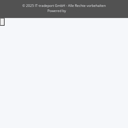
© 2025 IT-tradeport GmbH - Alle Rechte vorbehalten
Powered by
JTL-Shop