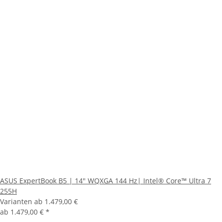
ASUS ExpertBook B5 | 14" WQXGA 144 Hz| Intel® Core™ Ultra 7
255H
Varianten ab
1.479,00 €
ab
1.479,00 €
*