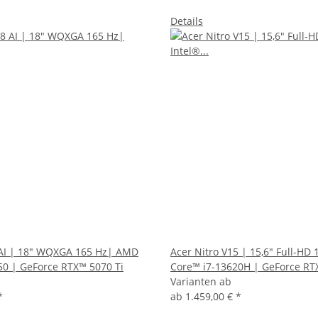
Details
 AI | 18" WQXGA 165 Hz| AMD
Acer Nitro V15 | 15,6" Full-HD 
50 | GeForce RTX™ 5070 Ti
Core™ i7-13620H | GeForce RT
Varianten ab
*
ab
1.459,00 €
*