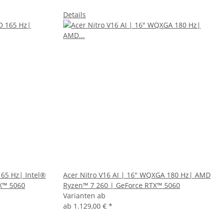
Details
165 Hz| Intel®
Acer Nitro V16 AI | 16" WQXGA 180 Hz| AMD
X™ 5060
Ryzen™ 7 260 | GeForce RTX™ 5060
Varianten ab
ab
1.129,00 €
*