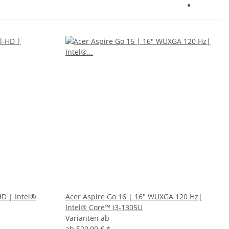
HD | Intel®
Acer Aspire Go 16 | 16" WUXGA 120 Hz|
Intel® Core™ i3-1305U
Varianten ab
ab
529,00 €
*