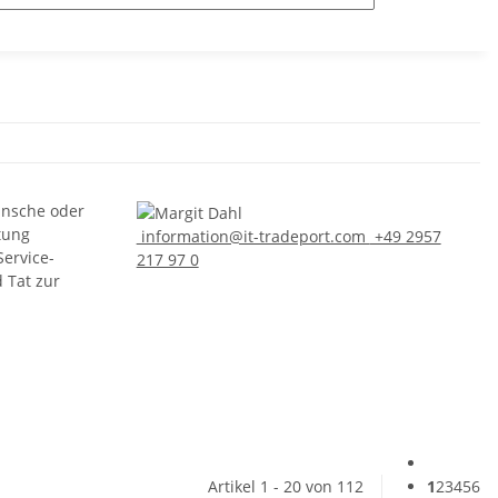
ünsche oder
tung
information@it-tradeport.com
+49 2957
Service-
217 97 0
d Tat zur
Artikel 1 - 20 von 112
1
2
3
4
5
6