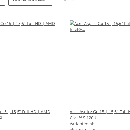
o 15 | 15,6" Full-HD | AMD
Acer Aspire Go 15 | 15,6" Full-
5U
Core™ 5 120U
Varianten ab
ab
619,00 €
*