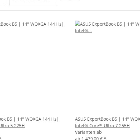
ook B5 | 14" WQXGA 144 Hz|
ASUS ExpertBook B5 | 14" WQ
Ultra 5 225H
Intel® Core™ Ultra 7 255H
Varianten ab
*
ab
1.479,00 €
*