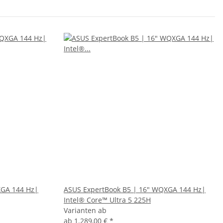
XGA 144 Hz|
ASUS ExpertBook B5 | 16" WQXGA 144 Hz|
Intel® Core™ Ultra 5 225H
Varianten ab
ab
1.289,00 €
*