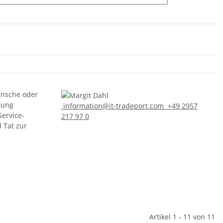
ünsche oder
tung
information@it-tradeport.com
+49 2957
Service-
217 97 0
d Tat zur
Artikel 1 - 11 von 11