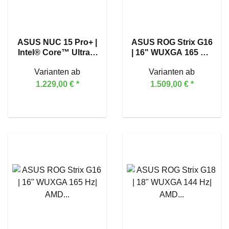
ASUS NUC 15 Pro+ |
ASUS ROG Strix G16
Intel® Core™ Ultra 9
| 16" WUXGA 165 Hz|
285H
AMD Ryzen™ 9
Varianten ab
Varianten ab
8940HX | GeForce
RTX™ 5060
1.229,00 €
*
1.509,00 €
*