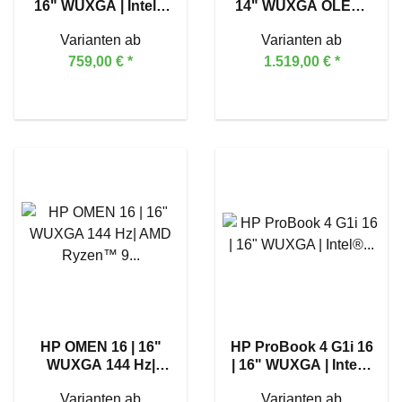
16" WUXGA | Intel®
14" WUXGA OLED |
Core™ Ultra 7 255H
Intel® Core™ Ultra 9
Varianten ab
Varianten ab
285H | Touch
759,00 €
*
1.519,00 €
*
HP OMEN 16 | 16"
HP ProBook 4 G1i 16
WUXGA 144 Hz|
| 16" WUXGA | Intel®
AMD Ryzen™ 9
Core™ Ultra 7 255H
Varianten ab
Varianten ab
8940HX | GeForce