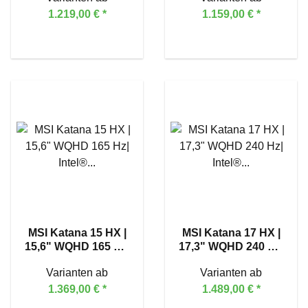
RTX™ 5060
1.219,00 €
*
1.159,00 €
*
MSI Katana 15 HX |
MSI Katana 17 HX |
15,6" WQHD 165 Hz|
17,3" WQHD 240 Hz|
Intel® Core™ i7-
Intel® Core™ i7-
Varianten ab
Varianten ab
14650HX | GeForce
14650HX | GeForce
RTX™ 5070
RTX™ 5070
1.369,00 €
*
1.489,00 €
*