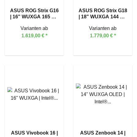
ASUS ROG Strix G16
ASUS ROG Strix G18
| 16" WUXGA 165 Hz|
| 18" WUXGA 144 Hz|
AMD Ryzen™ 9
AMD Ryzen™ 9
Varianten ab
Varianten ab
8940HX | GeForce
8940HX | GeForce
RTX™ 5070
RTX™ 5070
1.619,00 €
*
1.779,00 €
*
ASUS Vivobook 16 |
ASUS Zenbook 14 |