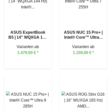
ASUS ExpertBook
ASUS NUC 15 Pro+ |
B5 | 14" WQXGA 144
Intel® Core™ Ultra 7
Hz| Intel® Core™
255H
Varianten ab
Varianten ab
Ultra 7 255H
1.479,00 €
*
1.159,00 €
*