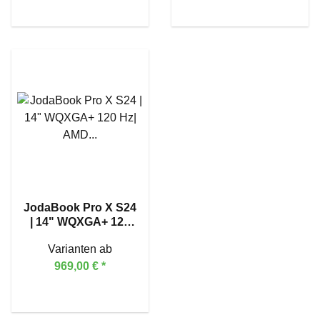
JodaBook Pro X S24
| 14" WQXGA+ 120
Hz| AMD Ryzen™ 7
Varianten ab
255
969,00 €
*