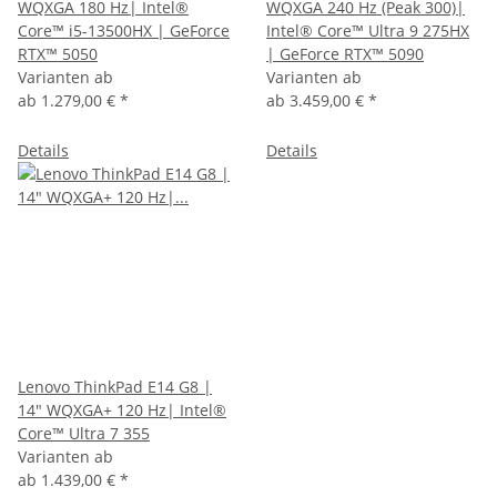
WQXGA 180 Hz| Intel®
WQXGA 240 Hz (Peak 300)|
Core™ i5-13500HX | GeForce
Intel® Core™ Ultra 9 275HX
RTX™ 5050
| GeForce RTX™ 5090
Varianten ab
Varianten ab
ab
1.279,00 €
*
ab
3.459,00 €
*
Details
Details
Lenovo ThinkPad E14 G8 |
14" WQXGA+ 120 Hz| Intel®
Core™ Ultra 7 355
Varianten ab
ab
1.439,00 €
*