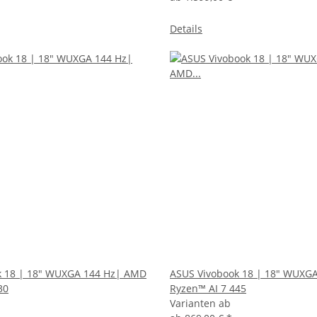
Details
k 18 | 18" WUXGA 144 Hz| AMD
ASUS Vivobook 18 | 18" WUXG
30
Ryzen™ AI 7 445
Varianten ab