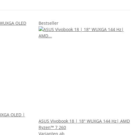
Bestseller
UXGA OLED |
ASUS Vivobook 18 | 18" WUXGA 144 Hz| AMD
Ryzen™ 7 260
Varianten ab