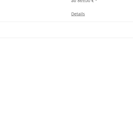
ab
869,00 €
*
Details