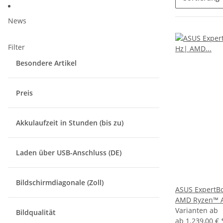
News
Filter
Besondere Artikel
Preis
Akkulaufzeit in Stunden (bis zu)
Laden über USB-Anschluss (DE)
Bildschirmdiagonale (Zoll)
ASUS ExpertB
AMD Ryzen™ A
Varianten ab
Bildqualität
ab
1.239,00 €