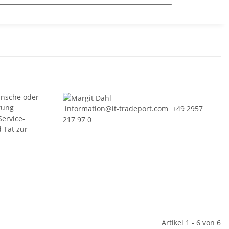
ünsche oder
tung
information@it-tradeport.com
+49 2957
Service-
217 97 0
d Tat zur
Artikel 1 - 6 von 6