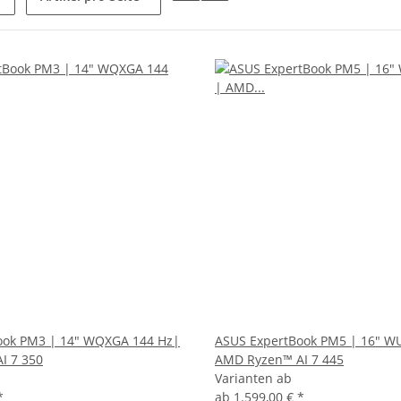
ook PM3 | 14" WQXGA 144 Hz|
ASUS ExpertBook PM5 | 16" W
I 7 350
AMD Ryzen™ AI 7 445
Varianten ab
*
ab
1.599,00 €
*