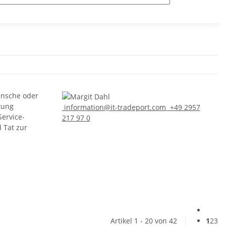
ünsche oder
tung
information@it-tradeport.com
+49 2957
Service-
217 97 0
d Tat zur
Artikel 1 - 20 von 42
1
2
3