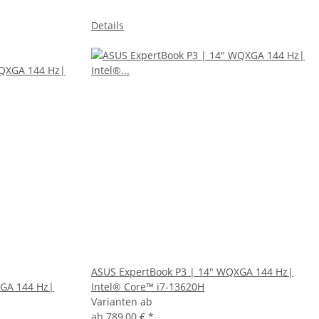
Details
ASUS ExpertBook P3 | 14" WQXGA 144 Hz|
XGA 144 Hz|
Intel® Core™ i7-13620H
Varianten ab
ab
789,00 €
*