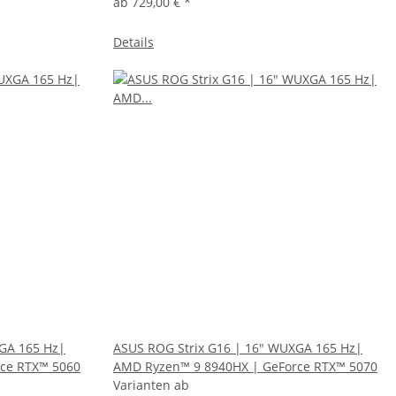
ab
729,00 €
*
Details
GA 165 Hz|
ASUS ROG Strix G16 | 16" WUXGA 165 Hz|
ce RTX™ 5060
AMD Ryzen™ 9 8940HX | GeForce RTX™ 5070
Varianten ab