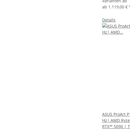
Varianten ab
ab
1.119,00 €
Details
ASUS ProArt 
Hz| AMD Ryzen
RTX™ 5090 | 