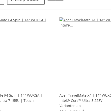
te P4 Spin | 14" WUXGA |
Acer TravelMate X4 | 14" WUX
Ultra 7 155U | Touch
Intel® Core™ Ultra 5 228V
Varianten ab
*
ab
1.219,00 €
*