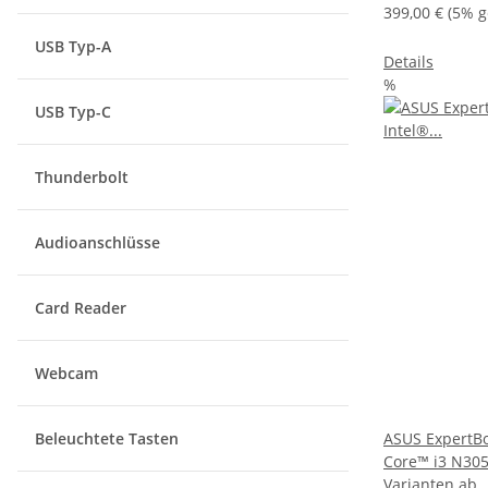
399,00 €
(5% g
USB Typ-A
Details
%
USB Typ-C
Thunderbolt
Audioanschlüsse
Card Reader
Webcam
Beleuchtete Tasten
ASUS ExpertBo
Core™ i3 N305
Varianten ab