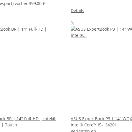
espart) vorher 399,00 €
Details
%
ok BR | 14" Full-HD | Intel®
ASUS ExpertBook P3 | 14" WQ
 | Touch
Intel® Core™ i5-13420H
Varianten ab