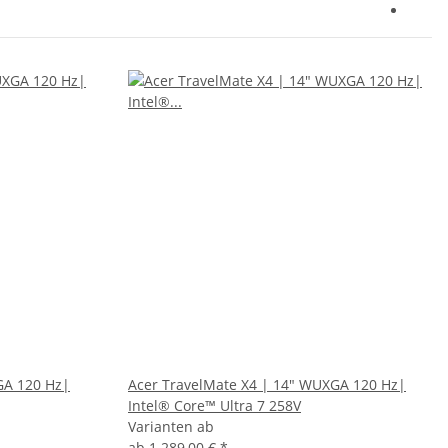
GA 120 Hz|
Acer TravelMate X4 | 14" WUXGA 120 Hz|
Intel® Core™ Ultra 7 258V
Varianten ab
ab
1.289,00 €
*