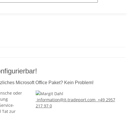
nfigurierbar!
zliches Microsoft Office Paket? Kein Problem!
ünsche oder
tung
information@it-tradeport.com
+49 2957
Service-
217 97 0
d Tat zur