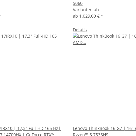
5060
Varianten ab
*
ab
1.029,00 €
*
Details
IRX10 | 17,3" Full-HD 165 Hz|
Lenovo ThinkBook 16 G7 | 16
i7 14700HX | GeForce RTX™
Ryzen™ 5 7535HS