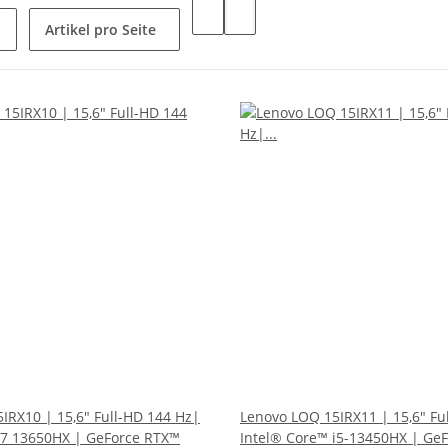
Artikel pro Seite
IRX10 | 15,6" Full-HD 144 Hz|
Lenovo LOQ 15IRX11 | 15,6" Fu
i7 13650HX | GeForce RTX™
Intel® Core™ i5-13450HX | Ge