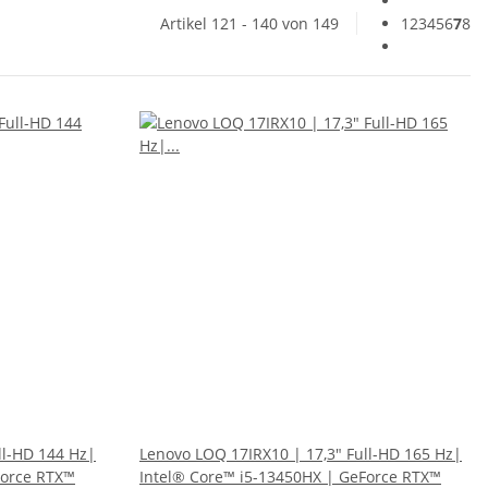
Artikel 121 - 140 von 149
1
2
3
4
5
6
7
8
ll-HD 144 Hz|
Lenovo LOQ 17IRX10 | 17,3" Full-HD 165 Hz|
Force RTX™
Intel® Core™ i5-13450HX | GeForce RTX™