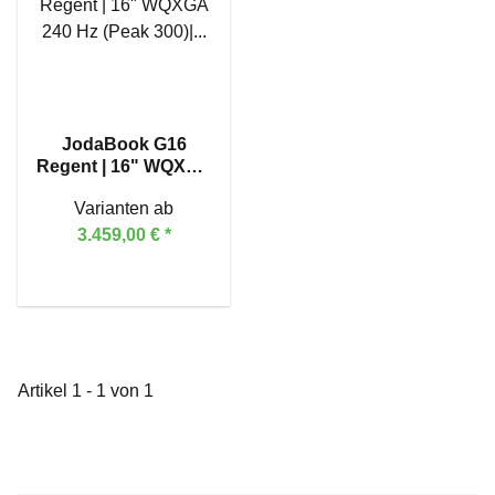
JodaBook G16
Regent | 16" WQXGA
240 Hz (Peak 300)|
Varianten ab
Intel® Core™ Ultra 9
275HX | GeForce
3.459,00 €
*
RTX™ 5090
Artikel 1 - 1 von 1