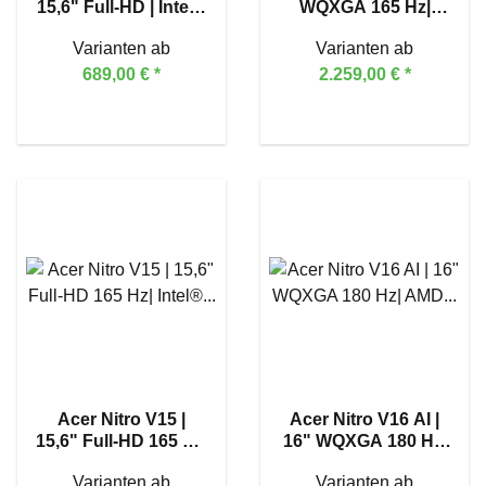
15,6" Full-HD | Intel®
WQXGA 165 Hz|
Core™ 7 150U
AMD Ryzen™ AI 7
Varianten ab
Varianten ab
350 | GeForce RTX™
5070 Ti
689,00 €
*
2.259,00 €
*
Acer Nitro V15 |
Acer Nitro V16 AI |
15,6" Full-HD 165 Hz|
16" WQXGA 180 Hz|
Intel® Core™ i7-
AMD Ryzen™ 7 260 |
Varianten ab
Varianten ab
13620H | GeForce
GeForce RTX™ 5060