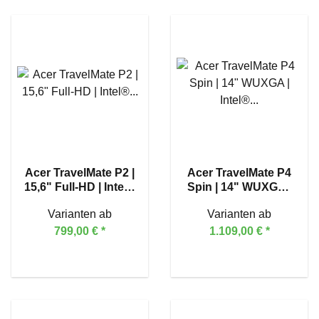
Acer TravelMate P2 |
Acer TravelMate P4
15,6" Full-HD | Intel®
Spin | 14" WUXGA |
Core™ 5 120U
Intel® Core™ Ultra 7
Varianten ab
Varianten ab
155U | Touch
799,00 €
*
1.109,00 €
*