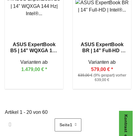
ASUS ExpertBook
ASUS ExpertBook
B5 | 14" WQXGA 144
BR | 14" Full-HD |
Hz| Intel® Core™
Intel® Core™ i3
Varianten ab
Varianten ab
Ultra 7 255H
N305 | Touch
1.479,00 €
*
579,00 €
*
639,00 €
(9% gespart) vorher
639,00 €
Artikel 1 - 20 von 60
Kontrast erhöhen
Seite
1