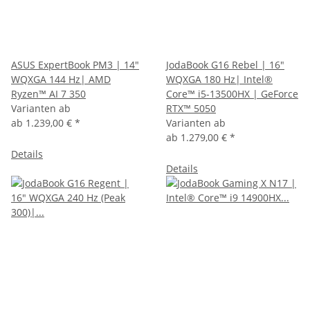
ASUS ExpertBook PM3 | 14"
JodaBook G16 Rebel | 16"
WQXGA 144 Hz| AMD
WQXGA 180 Hz| Intel®
Ryzen™ AI 7 350
Core™ i5-13500HX | GeForce
Varianten ab
RTX™ 5050
ab
1.239,00 €
*
Varianten ab
ab
1.279,00 €
*
Details
Details