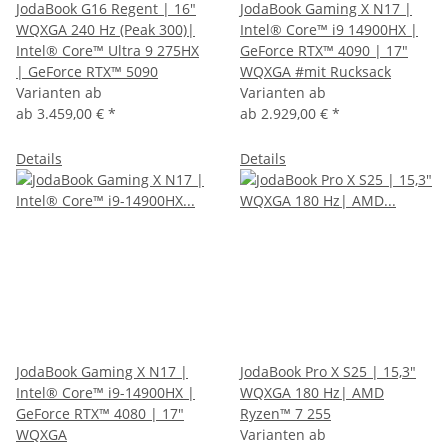
JodaBook G16 Regent | 16"
JodaBook Gaming X N17 |
WQXGA 240 Hz (Peak 300)|
Intel® Core™ i9 14900HX |
Intel® Core™ Ultra 9 275HX
GeForce RTX™ 4090 | 17"
| GeForce RTX™ 5090
WQXGA #mit Rucksack
Varianten ab
Varianten ab
ab
3.459,00 €
*
ab
2.929,00 €
*
Details
Details
JodaBook Gaming X N17 |
JodaBook Pro X S25 | 15,3"
Intel® Core™ i9-14900HX |
WQXGA 180 Hz| AMD
GeForce RTX™ 4080 | 17"
Ryzen™ 7 255
WQXGA
Varianten ab