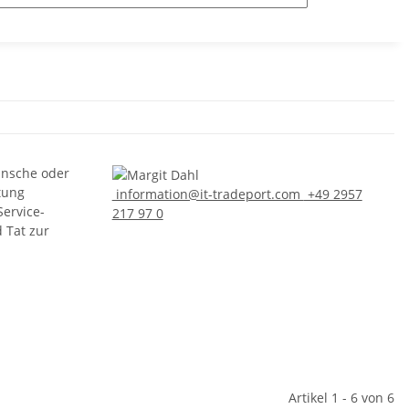
ünsche oder
tung
information@it-tradeport.com
+49 2957
Service-
217 97 0
d Tat zur
Artikel 1 - 6 von 6