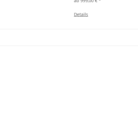
ab
999,00 €
*
Details