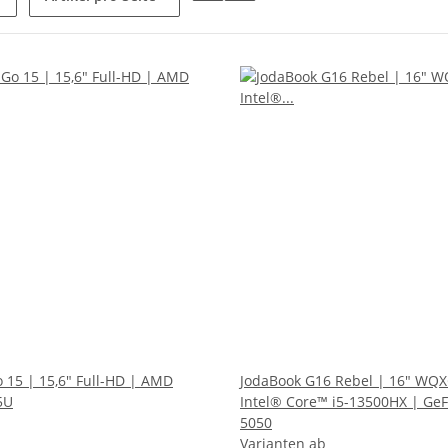
o 15 | 15,6" Full-HD | AMD
JodaBook G16 Rebel | 16" WQ
5U
Intel® Core™ i5-13500HX | Ge
5050
Varianten ab