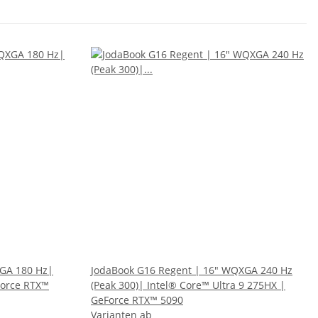
XGA 180 Hz|
JodaBook G16 Regent | 16" WQXGA 240 Hz
Force RTX™
(Peak 300)| Intel® Core™ Ultra 9 275HX |
GeForce RTX™ 5090
Varianten ab