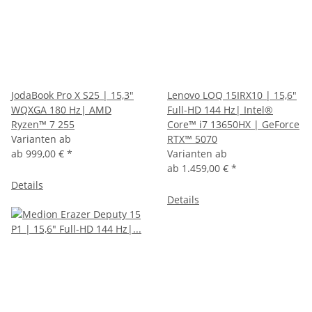
JodaBook Pro X S25 | 15,3"
Lenovo LOQ 15IRX10 | 15,6"
WQXGA 180 Hz| AMD
Full-HD 144 Hz| Intel®
Ryzen™ 7 255
Core™ i7 13650HX | GeForce
Varianten ab
RTX™ 5070
ab
999,00 €
*
Varianten ab
ab
1.459,00 €
*
Details
Details