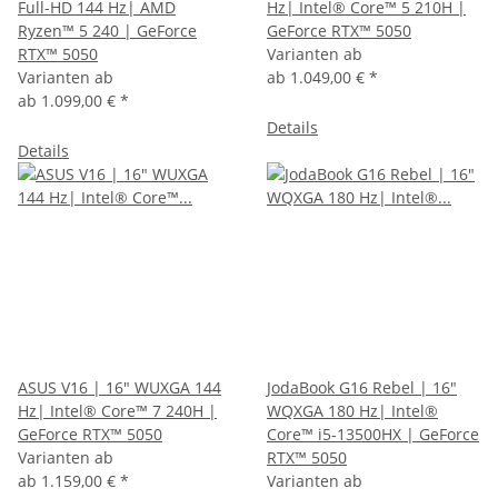
Full-HD 144 Hz| AMD
Hz| Intel® Core™ 5 210H |
Ryzen™ 5 240 | GeForce
GeForce RTX™ 5050
RTX™ 5050
Varianten ab
Varianten ab
ab
1.049,00 €
*
ab
1.099,00 €
*
Details
Details
ASUS V16 | 16" WUXGA 144
JodaBook G16 Rebel | 16"
Hz| Intel® Core™ 7 240H |
WQXGA 180 Hz| Intel®
GeForce RTX™ 5050
Core™ i5-13500HX | GeForce
Varianten ab
RTX™ 5050
ab
1.159,00 €
*
Varianten ab