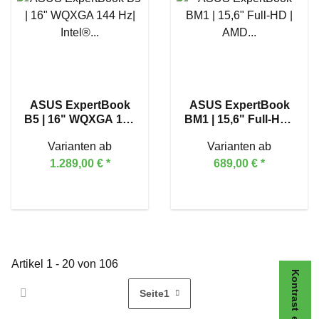
ASUS ExpertBook
ASUS ExpertBook
B5 | 16" WQXGA 144
BM1 | 15,6" Full-HD |
Hz| Intel® Core™
AMD Ryzen™ 5 150
Varianten ab
Varianten ab
Ultra 5 225H
1.289,00 €
*
689,00 €
*
Artikel 1 - 20 von 106
Kontrast erhöhen
Seite
1