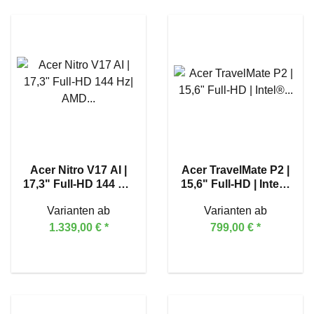
Acer Nitro V17 AI |
Acer TravelMate P2 |
17,3" Full-HD 144 Hz|
15,6" Full-HD | Intel®
AMD Ryzen™ 7 260 |
Core™ 5 120U
Varianten ab
Varianten ab
GeForce RTX™ 5070
1.339,00 €
*
799,00 €
*