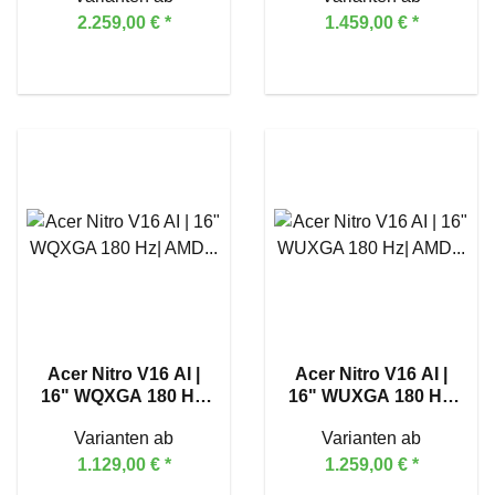
5070 Ti
RTX™ 5060
2.259,00 €
*
1.459,00 €
*
Acer Nitro V16 AI |
Acer Nitro V16 AI |
16" WQXGA 180 Hz|
16" WUXGA 180 Hz|
AMD Ryzen™ 7 260 |
AMD Ryzen™ 7 260 |
Varianten ab
Varianten ab
GeForce RTX™ 5060
GeForce RTX™ 5070
1.129,00 €
*
1.259,00 €
*