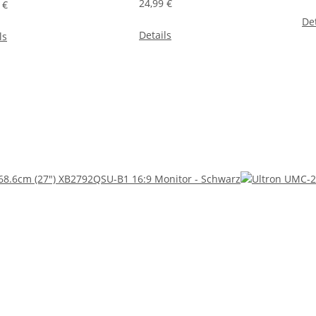
24,99 €
 €
Det
Details
ls