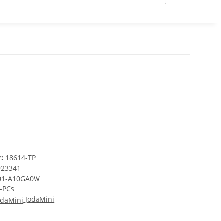
r:
18614-TP
923341
01-A10GA0W
-PCs
JodaMini