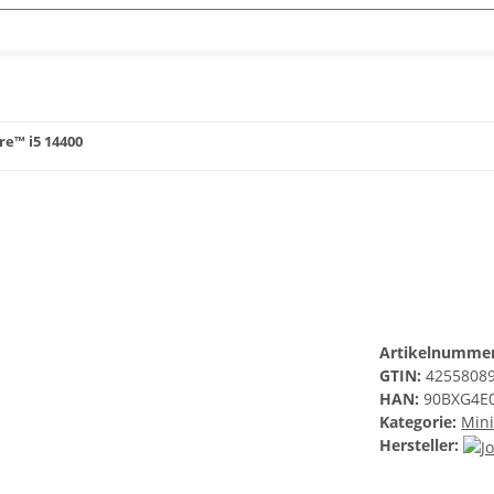
re™ i5 14400
Artikelnumme
GTIN:
4255808
HAN:
90BXG4E
Kategorie:
Mini
Hersteller: