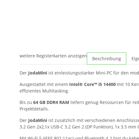
weitere Registerkarten anzeigen
Beschreibung
Eig
Der
JodaMini
ist einleistungsstarker Mini-PC für den mod
Ausgestattet mit einem
Intel® Core™ i5 14400
mit 10 Ker
effizientes Multitasking.
Bis zu
64 GB DDR4 RAM
liefern genug Ressourcen für re
Projektdetails.
Der
JodaMini
ist zusätzlich mit verschiedenen Anschlüsse
3.2 Gen 2x2,1x USB-C 3.2 Gen 2 (DP Funktion), 1x 3.5 mm
Mit Wi-Fi 5 (IEEE 802.11ac) und Bluetooth 4.2 bist du ka